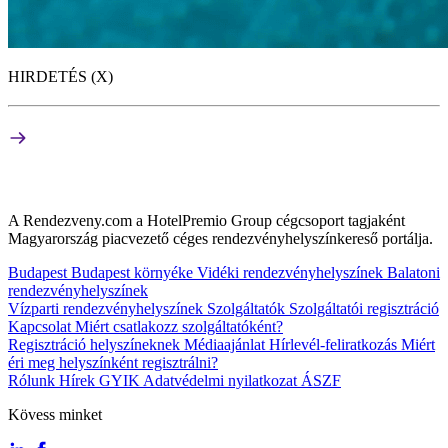
HIRDETÉS (X)
A Rendezveny.com a HotelPremio Group cégcsoport tagjaként
Magyarország piacvezető céges rendezvényhelyszínkereső portálja.
Budapest
Budapest környéke
Vidéki rendezvényhelyszínek
Balatoni
rendezvényhelyszínek
Vízparti rendezvényhelyszínek
Szolgáltatók
Szolgáltatói regisztráció
Kapcsolat
Miért csatlakozz szolgáltatóként?
Regisztráció helyszíneknek
Médiaajánlat
Hírlevél-feliratkozás
Miért
éri meg helyszínként regisztrálni?
Rólunk
Hírek
GYIK
Adatvédelmi nyilatkozat
ÁSZF
Kövess minket