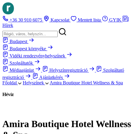
+36 30 910 6075
Kapcsolat
Mentett lista
GYIK
Hírek
Budapest
Budapest környéke
Vidéki rendezvényhelyszínek
Szolgáltatók
Médiaajánlat
Helyszínregisztráció
Szolgáltató
regisztráció
Ajánlatkérés
Főoldal
Helyszínek
Amira Boutique Hotel Wellness & Spa
Hévíz
Amira Boutique Hotel Wellness