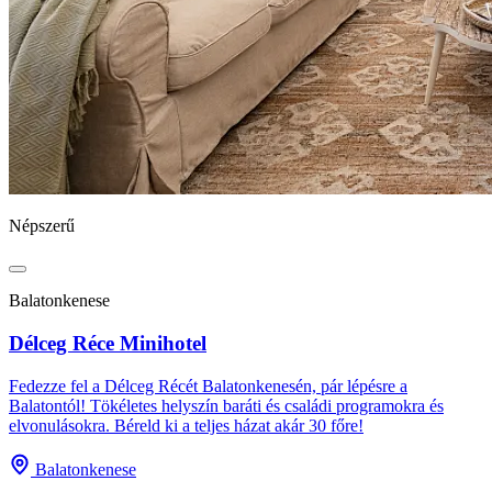
Népszerű
Balatonkenese
Délceg Réce Minihotel
Fedezze fel a Délceg Récét Balatonkenesén, pár lépésre a
Balatontól! Tökéletes helyszín baráti és családi programokra és
elvonulásokra. Béreld ki a teljes házat akár 30 főre!
Balatonkenese