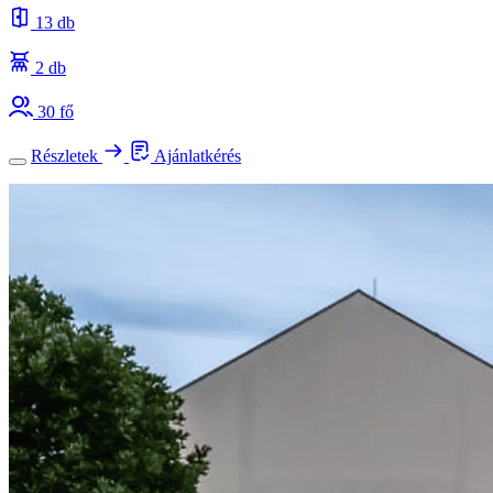
13 db
2 db
30 fő
Részletek
Ajánlatkérés