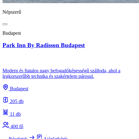
Népszerű
Budapest
Park Inn By Radisson Budapest
Modern és fiatalos nagy befogadóképességű szálloda, ahol a
legkorszerűbb technika és szakértelem párosul.
Budapest
205 db
11 db
400 fő
Részletek
Ajánlatkérés