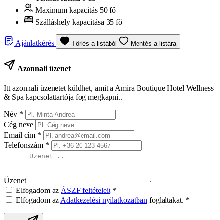
Maximum kapacitás
50 fő
Szálláshely kapacitása
35 fő
Ajánlatkérés
Törlés a listából
Mentés a listára
Azonnali üzenet
Itt azonnali üzenetet küldhet, amit a Amira Boutique Hotel Wellness
& Spa kapcsolattartója fog megkapni..
Név
*
Cég neve
Email cím
*
Telefonszám
*
Üzenet
Elfogadom az
ÁSZF feltételeit
*
Elfogadom az
Adatkezelési nyilatkozatban
foglaltakat.
*