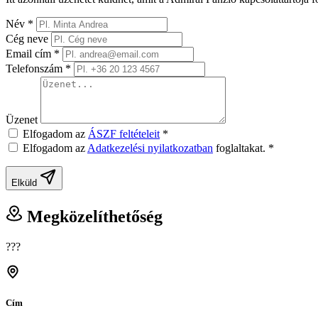
Név
*
Cég neve
Email cím
*
Telefonszám
*
Üzenet
Elfogadom az
ÁSZF feltételeit
*
Elfogadom az
Adatkezelési nyilatkozatban
foglaltakat.
*
Elküld
Megközelíthetőség
???
Cím