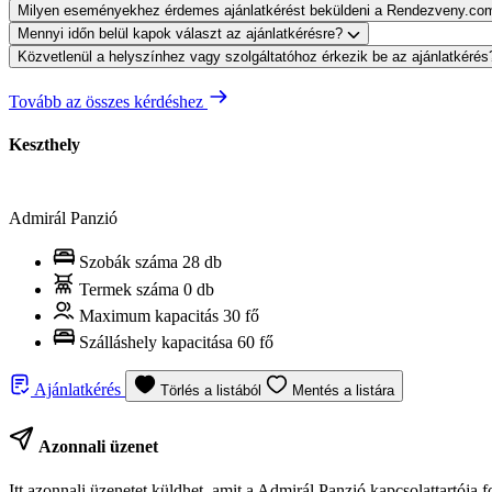
Milyen eseményekhez érdemes ajánlatkérést beküldeni a Rendezveny.co
Mennyi időn belül kapok választ az ajánlatkérésre?
Közvetlenül a helyszínhez vagy szolgáltatóhoz érkezik be az ajánlatkéré
Tovább az összes kérdéshez
Keszthely
Admirál Panzió
Szobák száma
28 db
Termek száma
0 db
Maximum kapacitás
30 fő
Szálláshely kapacitása
60 fő
Ajánlatkérés
Törlés a listából
Mentés a listára
Azonnali üzenet
Itt azonnali üzenetet küldhet, amit a Admirál Panzió kapcsolattartója 