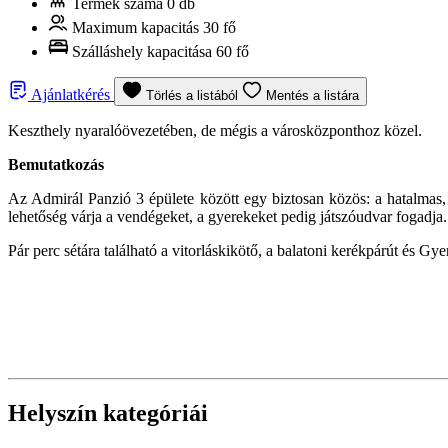
Termek száma
0 db
Maximum kapacitás
30 fő
Szálláshely kapacitása
60 fő
Ajánlatkérés
Törlés a listából
Mentés a listára
Keszthely nyaralóövezetében, de mégis a városközponthoz közel.
Bemutatkozás
Az Admirál Panzió 3 épülete között egy biztosan közös: a hatalmas,
lehetőség várja a vendégeket, a gyerekeket pedig játszóudvar fogadja
Pár perc sétára található a vitorláskikötő, a balatoni kerékpárút és Gy
Helyszín kategóriái