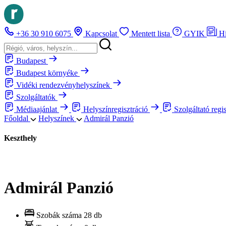
+36 30 910 6075
Kapcsolat
Mentett lista
GYIK
H
Budapest
Budapest környéke
Vidéki rendezvényhelyszínek
Szolgáltatók
Médiaajánlat
Helyszínregisztráció
Szolgáltató regi
Főoldal
Helyszínek
Admirál Panzió
Keszthely
Admirál Panzió
Szobák száma
28 db