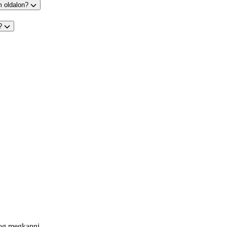
m oldalon?
s?
fog megkapni..