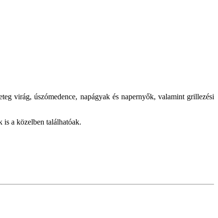
eteg virág, úszómedence, napágyak és napernyők, valamint grillezési
k is a közelben találhatóak.