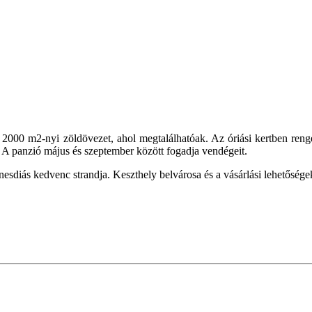
 2000 m2-nyi zöldövezet, ahol megtalálhatóak. Az óriási kertben reng
. A panzió május és szeptember között fogadja vendégeit.
enesdiás kedvenc strandja. Keszthely belvárosa és a vásárlási lehetősége