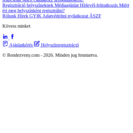
Regisztráció helyszíneknek
Médiaajánlat
Hírlevél-feliratkozás
Miért
éri meg helyszínként regisztrálni?
Rólunk
Hírek
GYIK
Adatvédelmi nyilatkozat
ÁSZF
Kövess minket
Ajánlatkérés
Helyszínregisztráció
© Rendezveny.com - 2026. Minden jog fenntartva.