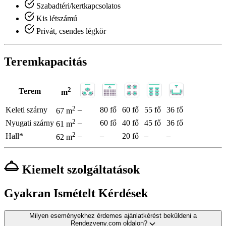
Szabadtéri/kertkapcsolatos
Kis létszámú
Privát, csendes légkör
Teremkapacitás
2
Terem
m
2
Keleti szárny
–
80 fő
60 fő
55 fő
36 fő
67 m
2
Nyugati szárny
–
60 fő
40 fő
45 fő
36 fő
61 m
2
Hall*
–
–
20 fő
–
–
62 m
Kiemelt szolgáltatások
Gyakran Ismételt Kérdések
Milyen eseményekhez érdemes ajánlatkérést beküldeni a
Rendezveny.com oldalon?