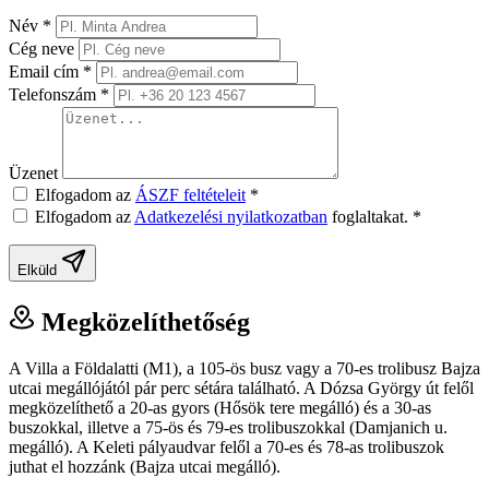
Név
*
Cég neve
Email cím
*
Telefonszám
*
Üzenet
Elfogadom az
ÁSZF feltételeit
*
Elfogadom az
Adatkezelési nyilatkozatban
foglaltakat.
*
Elküld
Megközelíthetőség
A Villa a Földalatti (M1), a 105-ös busz vagy a 70-es trolibusz Bajza
utcai megállójától pár perc sétára található. A Dózsa György út felől
megközelíthető a 20-as gyors (Hősök tere megálló) és a 30-as
buszokkal, illetve a 75-ös és 79-es trolibuszokkal (Damjanich u.
megálló). A Keleti pályaudvar felől a 70-es és 78-as trolibuszok
juthat el hozzánk (Bajza utcai megálló).