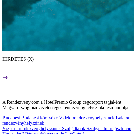
HIRDETÉS (X)
A Rendezveny.com a HotelPremio Group cégcsoport tagjaként
Magyarország piacvezető céges rendezvényhelyszínkereső portálja.
Budapest
Budapest környéke
Vidéki rendezvényhelyszínek
Balatoni
rendezvényhelyszínek
Vízparti rendezvényhelyszínek
Szolgáltatók
Szolgáltatói regisztráció
Kapcsolat
Miért csatlakozz szolgáltatóként?