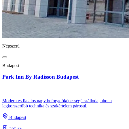
Népszerű
Budapest
Park Inn By Radisson Budapest
Modern és fiatalos nagy befogadóképességű szálloda, ahol a
legkorszerűbb technika és szakértelem párosul.
Budapest