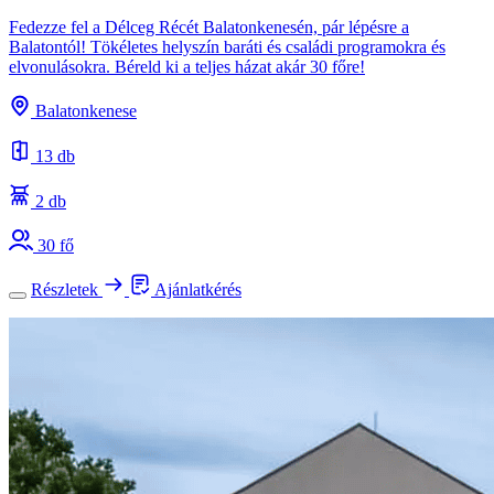
Fedezze fel a Délceg Récét Balatonkenesén, pár lépésre a
Balatontól! Tökéletes helyszín baráti és családi programokra és
elvonulásokra. Béreld ki a teljes házat akár 30 főre!
Balatonkenese
13 db
2 db
30 fő
Részletek
Ajánlatkérés