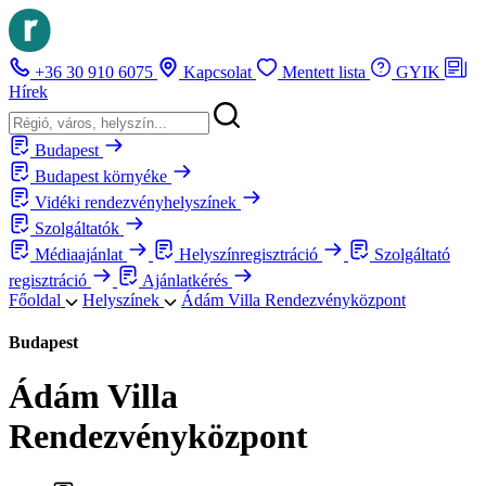
+36 30 910 6075
Kapcsolat
Mentett lista
GYIK
Hírek
Budapest
Budapest környéke
Vidéki rendezvényhelyszínek
Szolgáltatók
Médiaajánlat
Helyszínregisztráció
Szolgáltató
regisztráció
Ajánlatkérés
Főoldal
Helyszínek
Ádám Villa Rendezvényközpont
Budapest
Ádám Villa
Rendezvényközpont