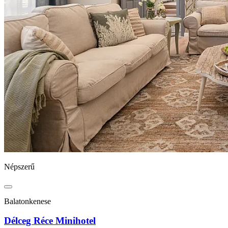
Népszerű
Balatonkenese
Délceg Réce Minihotel