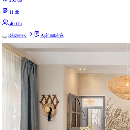
205 db
11 db
400 fő
Részletek
Ajánlatkérés