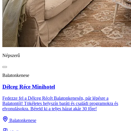
Népszerű
Balatonkenese
Délceg Réce Minihotel
Fedezze fel a Délceg Récét Balatonkenesén, pár lépésre a
Balatontól! Tökéletes helyszín baráti és családi programokra és
elvonulásokra. Béreld ki a teljes házat akár 30 főre!
Balatonkenese