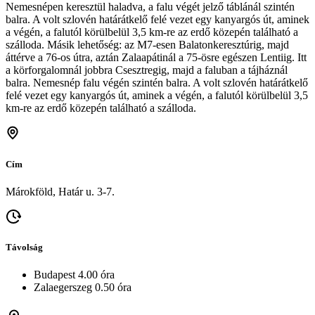
Nemesnépen keresztül haladva, a falu végét jelző táblánál szintén
balra. A volt szlovén határátkelő felé vezet egy kanyargós út, aminek
a végén, a falutól körülbelül 3,5 km-re az erdő közepén található a
szálloda. Másik lehetőség: az M7-esen Balatonkeresztúrig, majd
áttérve a 76-os útra, aztán Zalaapátinál a 75-ösre egészen Lentiig. Itt
a körforgalomnál jobbra Csesztregig, majd a faluban a tájháznál
balra. Nemesnép falu végén szintén balra. A volt szlovén határátkelő
felé vezet egy kanyargós út, aminek a végén, a falutól körülbelül 3,5
km-re az erdő közepén található a szálloda.
Cím
Márokföld, Határ u. 3-7.
Távolság
Budapest 4.00 óra
Zalaegerszeg 0.50 óra