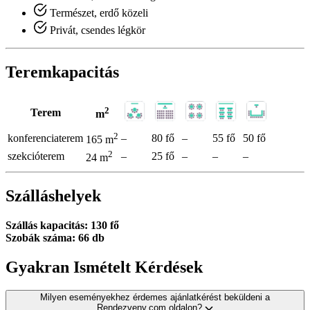
Természet, erdő közeli
Privát, csendes légkör
Teremkapacitás
2
Terem
m
2
konferenciaterem
–
80 fő
–
55 fő
50 fő
165 m
2
szekcióterem
–
25 fő
–
–
–
24 m
Szálláshelyek
Szállás kapacitás: 130 fő
Szobák száma: 66 db
Gyakran Ismételt Kérdések
Milyen eseményekhez érdemes ajánlatkérést beküldeni a
Rendezveny.com oldalon?