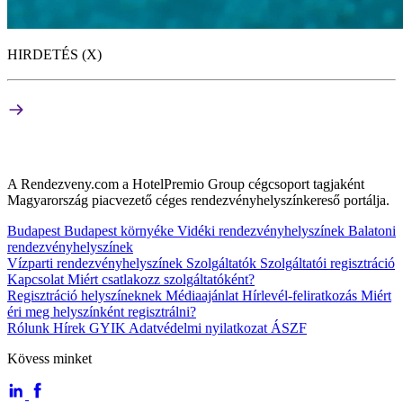
HIRDETÉS (X)
A Rendezveny.com a HotelPremio Group cégcsoport tagjaként
Magyarország piacvezető céges rendezvényhelyszínkereső portálja.
Budapest
Budapest környéke
Vidéki rendezvényhelyszínek
Balatoni
rendezvényhelyszínek
Vízparti rendezvényhelyszínek
Szolgáltatók
Szolgáltatói regisztráció
Kapcsolat
Miért csatlakozz szolgáltatóként?
Regisztráció helyszíneknek
Médiaajánlat
Hírlevél-feliratkozás
Miért
éri meg helyszínként regisztrálni?
Rólunk
Hírek
GYIK
Adatvédelmi nyilatkozat
ÁSZF
Kövess minket