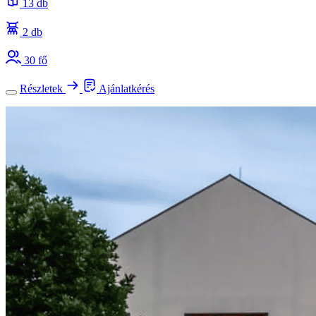
13 db
2 db
30 fő
Részletek
Ajánlatkérés