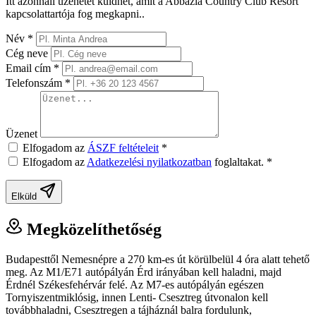
Itt azonnali üzenetet küldhet, amit a Abbázia Country Club Resort
kapcsolattartója fog megkapni..
Név
*
Cég neve
Email cím
*
Telefonszám
*
Üzenet
Elfogadom az
ÁSZF feltételeit
*
Elfogadom az
Adatkezelési nyilatkozatban
foglaltakat.
*
Elküld
Megközelíthetőség
Budapesttől Nemesnépre a 270 km-es út körülbelül 4 óra alatt tehető
meg. Az M1/E71 autópályán Érd irányában kell haladni, majd
Érdnél Székesfehérvár felé. Az M7-es autópályán egészen
Tornyiszentmiklósig, innen Lenti- Csesztreg útvonalon kell
továbbhaladni, Csesztregen a tájháznál balra fordulunk,