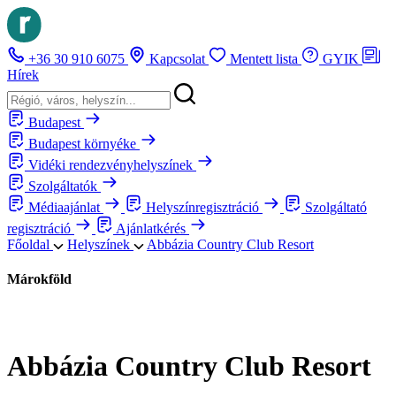
+36 30 910 6075
Kapcsolat
Mentett lista
GYIK
Hírek
Budapest
Budapest környéke
Vidéki rendezvényhelyszínek
Szolgáltatók
Médiaajánlat
Helyszínregisztráció
Szolgáltató
regisztráció
Ajánlatkérés
Főoldal
Helyszínek
Abbázia Country Club Resort
Márokföld
Abbázia Country Club Resort