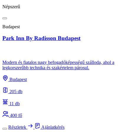
Népszerű
Budapest
Park Inn By Radisson Budapest
Modern és fiatalos nagy befogadóképességű szálloda, ahol a
legkorszerűbb technika és szakértelem párosul.
Budapest
205 db
11 db
400 fő
Részletek
Ajánlatkérés