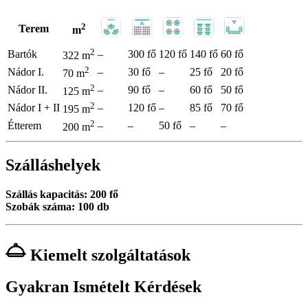
2
Terem
m
2
Bartók
–
300 fő
120 fő
140 fő
60 fő
322 m
2
Nádor I.
–
30 fő
–
25 fő
20 fő
70 m
2
Nádor II.
–
90 fő
–
60 fő
50 fő
125 m
2
Nádor I + II
–
120 fő
–
85 fő
70 fő
195 m
2
Étterem
–
–
50 fő
–
–
200 m
Szálláshelyek
Szállás kapacitás: 200 fő
Szobák száma: 100 db
Kiemelt szolgáltatások
Gyakran Ismételt Kérdések