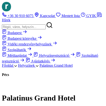
+36 30 910 6075
Kapcsolat
Mentett lista
GYIK
Hírek
Budapest
Budapest környéke
Vidéki rendezvényhelyszínek
Szolgáltatók
Médiaajánlat
Helyszínregisztráció
Szolgáltató
regisztráció
Ajánlatkérés
Főoldal
Helyszínek
Palatinus Grand Hotel
Pécs
Palatinus Grand Hotel