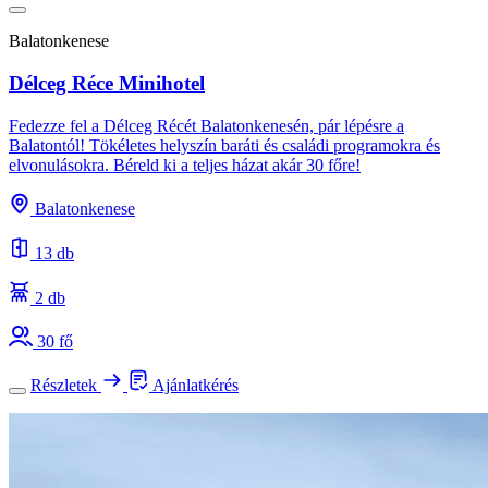
Balatonkenese
Délceg Réce Minihotel
Fedezze fel a Délceg Récét Balatonkenesén, pár lépésre a
Balatontól! Tökéletes helyszín baráti és családi programokra és
elvonulásokra. Béreld ki a teljes házat akár 30 főre!
Balatonkenese
13 db
2 db
30 fő
Részletek
Ajánlatkérés