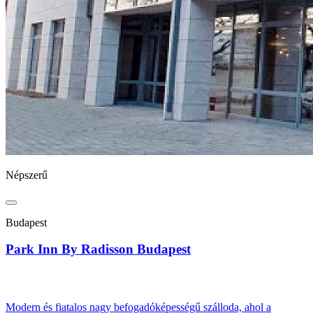
Népszerű
Budapest
Park Inn By Radisson Budapest
Modern és fiatalos nagy befogadóképességű szálloda, ahol a