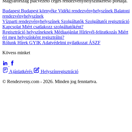
Magyarország piacvezető céges rendezvényhelyszínkereső portálja.
Budapest
Budapest környéke
Vidéki rendezvényhelyszínek
Balatoni
rendezvényhelyszínek
Vízparti rendezvényhelyszínek
Szolgáltatók
Szolgáltatói regisztráció
Kapcsolat
Miért csatlakozz szolgáltatóként?
Regisztráció helyszíneknek
Médiaajánlat
Hírlevél-feliratkozás
Miért
éri meg helyszínként regisztrálni?
Rólunk
Hírek
GYIK
Adatvédelmi nyilatkozat
ÁSZF
Kövess minket
Ajánlatkérés
Helyszínregisztráció
© Rendezveny.com - 2026. Minden jog fenntartva.