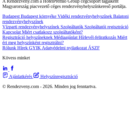
A Rendezveny.com a HotelPremio Group cégcsoport tagjaként
Magyarország piacvezető céges rendezvényhelyszínkereső portálja.
Budapest
Budapest környéke
Vidéki rendezvényhelyszínek
Balatoni
rendezvényhelyszínek
Vízparti rendezvényhelyszínek
Szolgáltatók
Szolgáltatói regisztráció
Kapcsolat
Miért csatlakozz szolgáltatóként?
Regisztráció helyszíneknek
Médiaajánlat
Hírlevél-feliratkozás
Miért
éri meg helyszínként regisztrálni?
Rólunk
Hírek
GYIK
Adatvédelmi nyilatkozat
ÁSZF
Kövess minket
Ajánlatkérés
Helyszínregisztráció
© Rendezveny.com - 2026. Minden jog fenntartva.