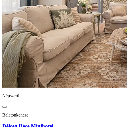
Népszerű
Balatonkenese
Délceg Réce Minihotel