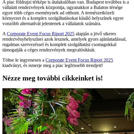
A piac földrajzi térképe is átalakulóban van. Budapest továbbra is a
vállalati rendezvények központja, ugyanakkor a Balaton térsége
egyre több céges eseménynek ad otthont. A természetközeli
környezet és a komplex szolgáltatásokat kínáló helyszínek egyre
vonzóbb alternatívát jelentenek a vállalatok számára.
A
Corporate Event Focus Riport 2025
alapján a jövő sikeres
rendezvényhelyszínei azok lesznek, amelyek gyors ajánlatadással,
rugalmas szervezéssel és komplett szolgáltatási csomagokkal
támogatják a céges rendezvények megvalósítását.
Töltse le ingyenesen a
Corporate Event Focus Riport 2025
kiadványt, és ismerje meg a piac legfrissebb trendjeit!
Nézze meg további cikkeinket is!