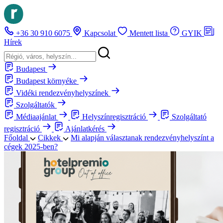
+36 30 910 6075
Kapcsolat
Mentett lista
GYIK
Hírek
Budapest
Budapest környéke
Vidéki rendezvényhelyszínek
Szolgáltatók
Médiaajánlat
Helyszínregisztráció
Szolgáltató
regisztráció
Ajánlatkérés
Főoldal
Cikkek
Mi alapján választanak rendezvényhelyszínt a
cégek 2025-ben?