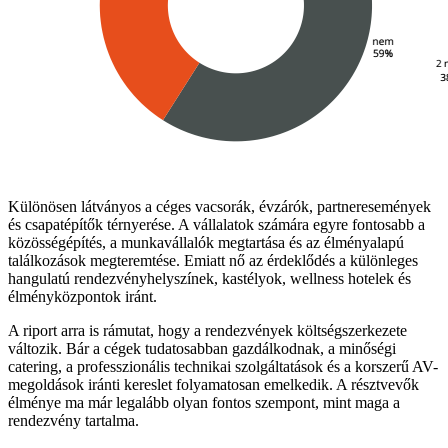
Különösen látványos a céges vacsorák, évzárók, partneresemények
és csapatépítők térnyerése. A vállalatok számára egyre fontosabb a
közösségépítés, a munkavállalók megtartása és az élményalapú
találkozások megteremtése. Emiatt nő az érdeklődés a különleges
hangulatú rendezvényhelyszínek, kastélyok, wellness hotelek és
élményközpontok iránt.
A riport arra is rámutat, hogy a rendezvények költségszerkezete
változik. Bár a cégek tudatosabban gazdálkodnak, a minőségi
catering, a professzionális technikai szolgáltatások és a korszerű AV-
megoldások iránti kereslet folyamatosan emelkedik. A résztvevők
élménye ma már legalább olyan fontos szempont, mint maga a
rendezvény tartalma.