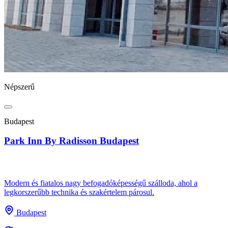
Népszerű
Budapest
Park Inn By Radisson Budapest
Modern és fiatalos nagy befogadóképességű szálloda, ahol a
legkorszerűbb technika és szakértelem párosul.
Budapest