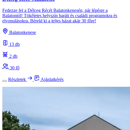
Fedezze fel a Délceg Récét Balatonkenesén, pár lépésre a
Balatontól! Tökéletes helyszín baráti és családi programokra és
elvonulásokra. Béreld ki a teljes házat akár 30 főre!
Balatonkenese
13 db
2 db
30 fő
Részletek
Ajánlatkérés