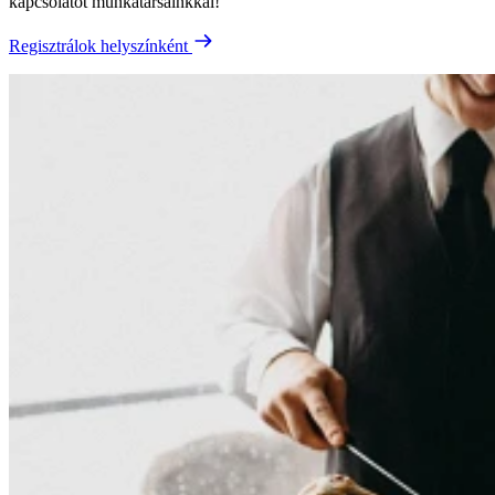
kapcsolatot munkatársainkkal!
Regisztrálok helyszínként