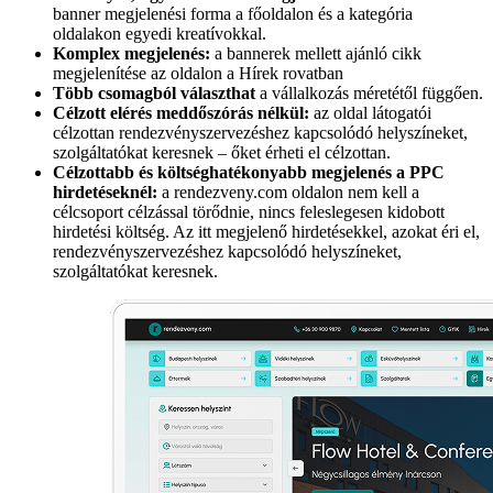
banner megjelenési forma a főoldalon és a kategória
oldalakon egyedi kreatívokkal.
Komplex megjelenés:
a bannerek mellett ajánló cikk
megjelenítése az oldalon a Hírek rovatban
Több csomagból választhat
a vállalkozás méretétől függően.
Célzott elérés meddőszórás nélkül:
az oldal látogatói
célzottan rendezvényszervezéshez kapcsolódó helyszíneket,
szolgáltatókat keresnek – őket érheti el célzottan.
Célzottabb és költséghatékonyabb megjelenés a PPC
hirdetéseknél:
a rendezveny.com oldalon nem kell a
célcsoport célzással törődnie, nincs feleslegesen kidobott
hirdetési költség. Az itt megjelenő hirdetésekkel, azokat éri el,
rendezvényszervezéshez kapcsolódó helyszíneket,
szolgáltatókat keresnek.