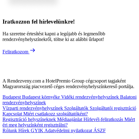
Iratkozzon fel hírlevelünkre!
Ha szeretne értesítést kapni a legújabb és legmenőbb
rendezvényhelyszínekről, töltse ki az alábbi űrlapot!
Feliratkozom
A Rendezveny.com a HotelPremio Group cégcsoport tagjaként
Magyarország piacvezető céges rendezvényhelyszínkereső portálja.
Budapest
Budapest környéke
Vidéki rendezvényhelyszínek
Balatoni
rendezvényhelyszínek
Vízparti rendezvényhelyszínek
Szolgáltatók
Szolgáltatói regisztráció
Kapcsolat
Miért csatlakozz szolgáltatóként?
Regisztráció helyszíneknek
Médiaajánlat
Hírlevél-feliratkozás
Miért
éri meg helyszínként regisztrálni?
Rólunk
Hírek
GYIK
Adatvédelmi nyilatkozat
ÁSZF