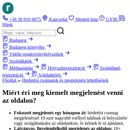
+36 30 910 6075
Kapcsolat
Mentett lista
GYIK
Hírek
Budapest
Budapest környéke
Vidéki rendezvényhelyszínek
Szolgáltatók
Médiaajánlat
Helyszínregisztráció
Szolgáltató
regisztráció
Ajánlatkérés
Főoldal
Hirdetési csomagok és megjelenési lehetőségek
Miért éri meg kiemelt megjelenést venni
az oldalon?
Fokozott megjelenés egy hónapon át:
hirdetési csomag
megjelenéssel 10-szer nagyobb eséllyel találnak rá helyszínére
vagy szolgáltatására az oldalunkon, és kérnek le rá ajánlatot.
Látványos, figyelemfelkeltő megjelenés az oldalon:
10+